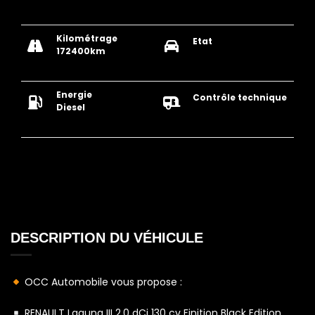
Kilométrage
Etat
172400km
Energie
Contrôle technique
Diesel
DESCRIPTION
DU VÉHICULE
OCC Automobile vous propose :
RENAULT Laguna III 2.0 dCi 130 cv Finition Black Edition