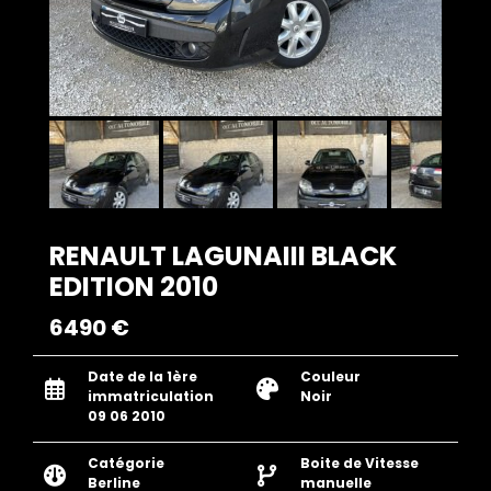
RENAULT LAGUNAIII BLACK
EDITION 2010
6490 €
Date de la 1ère
Couleur
immatriculation
Noir
09 06 2010
Catégorie
Boite de Vitesse
Berline
manuelle